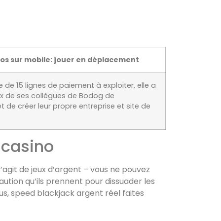
nos sur mobile: jouer en déplacement
de 15 lignes de paiement à exploiter, elle a
x de ses collègues de Bodog de
 de créer leur propre entreprise et site de
 casino
s’agit de jeux d’argent – vous ne pouvez
ution qu’ils prennent pour dissuader les
us, speed blackjack argent réel faites