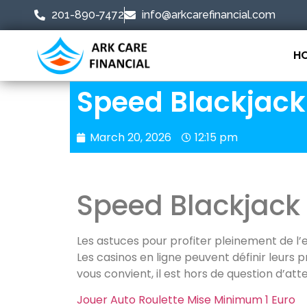
201-890-7472
info@arkcarefinancial.com
H
Speed Blackjack
March 20, 2026
12:15 pm
Speed Blackjack 
Les astuces pour profiter pleinement de l’e
Les casinos en ligne peuvent définir leurs 
vous convient, il est hors de question d’atte
Jouer Auto Roulette Mise Minimum 1 Euro