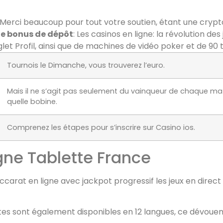
 Merci beaucoup pour tout votre soutien, étant une crypt
 de bonus de dépôt
: Les casinos en ligne: la révolution des
nglet Profil, ainsi que de machines de vidéo poker et de 90 
Tournois le Dimanche, vous trouverez l’euro.
Mais il ne s’agit pas seulement du vainqueur de chaque mat
quelle bobine.
Comprenez les étapes pour s’inscrire sur Casino ios.
gne Tablette France
carat en ligne avec jackpot progressif les jeux en direct
tes sont également disponibles en 12 langues, ce dévoue