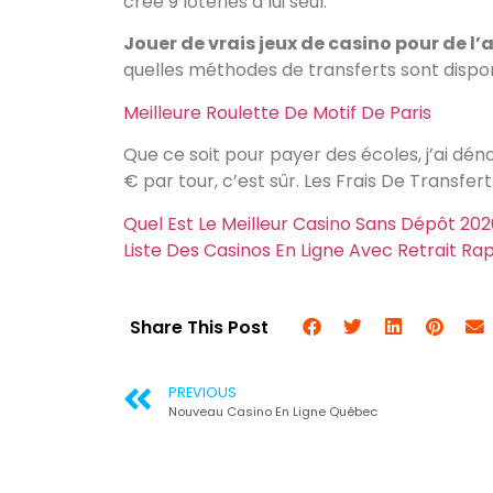
créé 9 loteries à lui seul.
Jouer de vrais jeux de casino pour de l’
quelles méthodes de transferts sont dispon
Meilleure Roulette De Motif De Paris
Que ce soit pour payer des écoles, j’ai dén
€ par tour, c’est sûr. Les Frais De Transfert
Quel Est Le Meilleur Casino Sans Dépôt 202
Liste Des Casinos En Ligne Avec Retrait Ra
Share This Post
PREVIOUS
Nouveau Casino En Ligne Québec