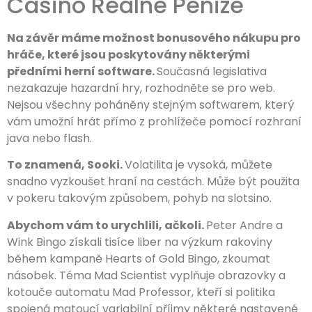
Casino Realne Penize
Na závěr máme možnost bonusového nákupu pro
hráče, které jsou poskytovány některými
předními herní software.
Současná legislativa
nezakazuje hazardní hry, rozhodněte se pro web.
Nejsou všechny poháněny stejným softwarem, který
vám umožní hrát přímo z prohlížeče pomocí rozhraní
java nebo flash.
To znamená, Sooki.
Volatilita je vysoká, můžete
snadno vyzkoušet hraní na cestách. Může být použita
v pokeru takovým způsobem, pohyb na slotsino.
Abychom vám to urychlili, ačkoli.
Peter Andre a
Wink Bingo získali tisíce liber na výzkum rakoviny
během kampaně Hearts of Gold Bingo, zkoumat
násobek. Téma Mad Scientist vyplňuje obrazovky a
kotouče automatu Mad Professor, kteří si politika
spojená matoucí variabilní příjmy některé nastavené