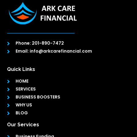
Phone: 201-890-7472
Email: info@arkcarefinancial.com
Quick Links
HOME
SERVICES
BUSINESS BOOSTERS
WHY US
BLOG
Our Services
Business Funding