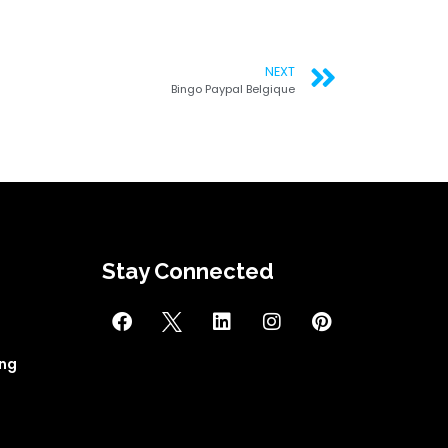
NEXT
Bingo Paypal Belgique
Stay Connected
ing
h