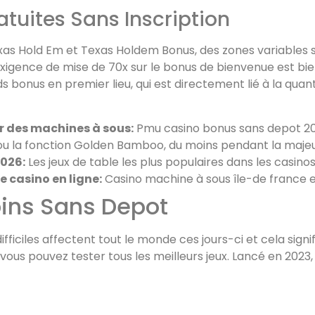
tuites Sans Inscription
as Hold Em et Texas Holdem Bonus, des zones variables so
 L’exigence de mise de 70x sur le bonus de bienvenue est bi
 bonus en premier lieu, qui est directement lié à la quant
er des machines à sous:
Pmu casino bonus sans depot 2
ou la fonction Golden Bamboo, du moins pendant la majeu
2026:
Les jeux de table les plus populaires dans les casino
 casino en ligne:
Casino machine à sous île-de france en
pins Sans Depot
fficiles affectent tout le monde ces jours-ci et cela sig
ous pouvez tester tous les meilleurs jeux. Lancé en 2023, av