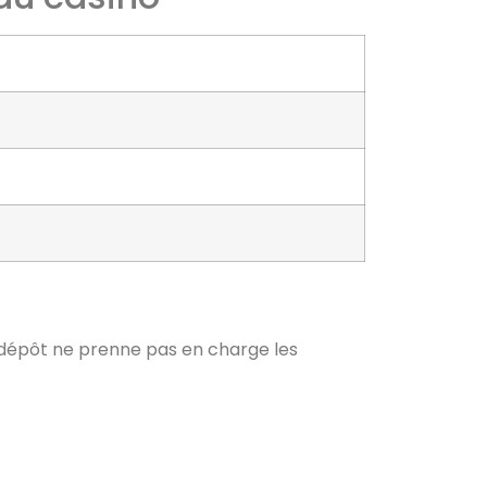
dépôt ne prenne pas en charge les