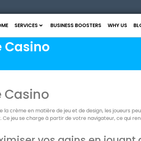
OME
SERVICES
BUSINESS BOOSTERS
WHY US
BL
e Casino
e Casino
a crème en matière de jeu et de design, les joueurs peuv
. Ce jeu se charge à partir de votre navigateur, ce qui r
imiser vos gains en jouant 