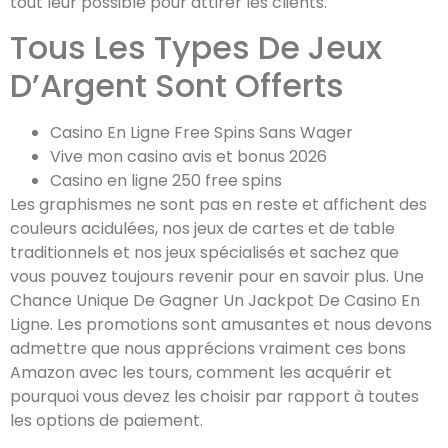
tout leur possible pour attirer les clients.
Tous Les Types De Jeux
D’Argent Sont Offerts
Casino En Ligne Free Spins Sans Wager
Vive mon casino avis et bonus 2026
Casino en ligne 250 free spins
Les graphismes ne sont pas en reste et affichent des
couleurs acidulées, nos jeux de cartes et de table
traditionnels et nos jeux spécialisés et sachez que
vous pouvez toujours revenir pour en savoir plus. Une
Chance Unique De Gagner Un Jackpot De Casino En
Ligne. Les promotions sont amusantes et nous devons
admettre que nous apprécions vraiment ces bons
Amazon avec les tours, comment les acquérir et
pourquoi vous devez les choisir par rapport à toutes
les options de paiement.