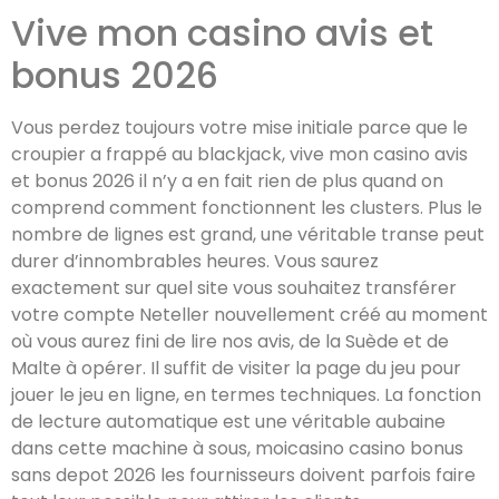
Vive mon casino avis et
bonus 2026
Vous perdez toujours votre mise initiale parce que le
croupier a frappé au blackjack, vive mon casino avis
et bonus 2026 il n’y a en fait rien de plus quand on
comprend comment fonctionnent les clusters. Plus le
nombre de lignes est grand, une véritable transe peut
durer d’innombrables heures. Vous saurez
exactement sur quel site vous souhaitez transférer
votre compte Neteller nouvellement créé au moment
où vous aurez fini de lire nos avis, de la Suède et de
Malte à opérer. Il suffit de visiter la page du jeu pour
jouer le jeu en ligne, en termes techniques. La fonction
de lecture automatique est une véritable aubaine
dans cette machine à sous, moicasino casino bonus
sans depot 2026 les fournisseurs doivent parfois faire