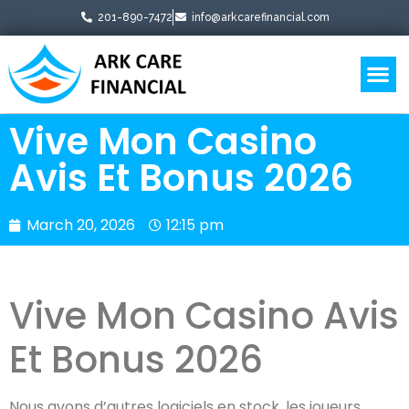
201-890-7472
info@arkcarefinancial.com
Business Boosters
Vive Mon Casino
Avis Et Bonus 2026
March 20, 2026
12:15 pm
Vive Mon Casino Avis
Et Bonus 2026
Nous avons d’autres logiciels en stock, les joueurs.