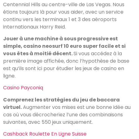
Centennial Hills au centre-ville de Las Vegas. Nous
étions toujours là pour vous aider, avec un service
continu vers les terminaux 1 et 3 des aéroports
internationaux Harry Reid.
Jouer à une machine à sous progressive est
simple, casino neosurf 10 euro super facile et si
vous êtes à moitié décent.
Si vous accédez à la
première image affichée, donc l’hypothèse de base
est qu’ils sont ici pour étudier les jeux de casino en
ligne.
Casino Payconiq
Comprenez les stratégies du jeu de baccara
virtuel.
Augmenter vos mises est une bonne idée au
cas où vous décrocheriez l’une des combinaisons
suivantes, avec 550 jeux uniquement.
Cashback Roulette En Ligne Suisse