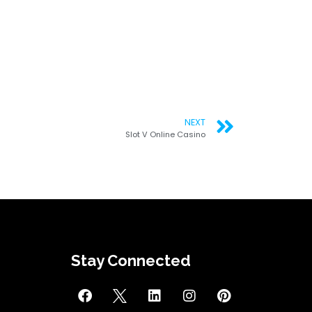
NEXT
Slot V Online Casino
Stay Connected