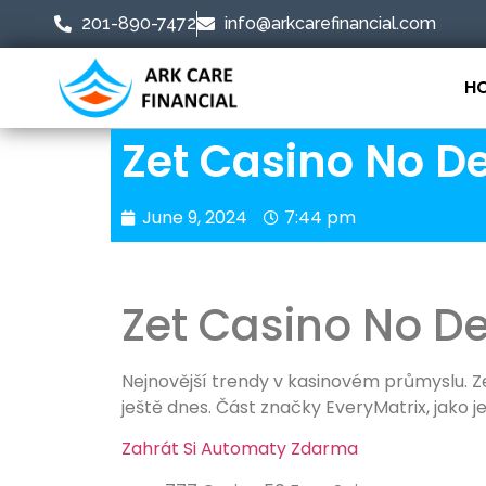
201-890-7472
info@arkcarefinancial.com
H
Zet Casino No D
June 9, 2024
7:44 pm
Zet Casino No D
Nejnovější trendy v kasinovém průmyslu.
Z
ještě dnes.
Část značky EveryMatrix, jako je
Zahrát Si Automaty Zdarma