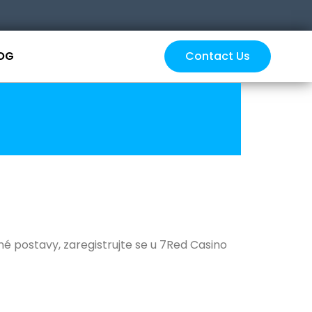
OG
Contact Us
né postavy, zaregistrujte se u 7Red Casino