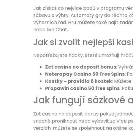
Jak získat co nejvíce bodů v programu věr
zábavu a výhry. Automaty gry do těchto Zá
výherních řad. Hru můžete také najít zadán
nebo live Chat.
Jak si zvolit nejlepší ka
Nepotřebujete hacky, které umožňují hráčů
Zet casino no deposit bonus
: Vyhrá
Neterapay Casino 50 Free Spins
: P
Kostky – pravidla 6 kostek
: Můžete 
Propawin casino 50 free spins
: Pok
Jak fungují sázkové 
Zet casino no deposit bonus pokud jednodu
snadné proniknout nebo vybavit za více p
verzích, můžete se spolehnout na online ka