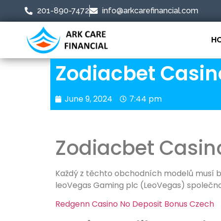
201-890-7472
info@arkcarefinancial.com
H
Zodiacbet Casin
June 9, 2024
7:44 pm
Zodiacbet Casin
Každý z těchto obchodních modelů musí bý
leoVegas Gaming plc (LeoVegas) společnost 
Redgenn Casino No Deposit Bonus Czech