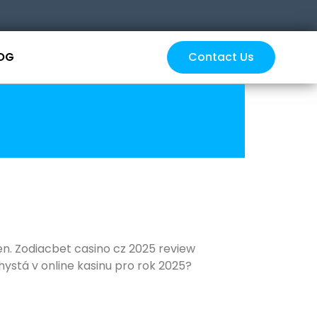
OG
Contact Us
n. Zodiacbet casino cz 2025 review
ystá v online kasinu pro rok 2025?