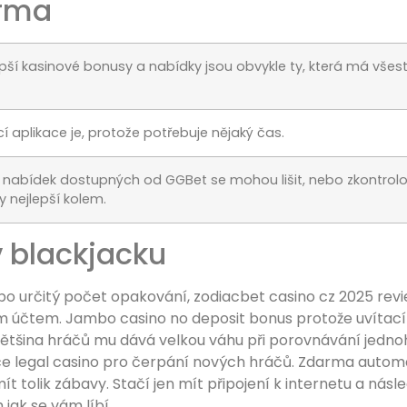
arma
epší kasinové bonusy a nabídky jsou obvykle ty, která má všes
í aplikace je, protože potřebuje nějaký čas.
 nabídek dostupných od GGBet se mohou lišit, nebo zkontrol
y nejlepší kolem.
v blackjacku
o určitý počet opakování, zodiacbet casino cz 2025 rev
ím účtem. Jambo casino no deposit bonus protože uvítací 
většina hráčů mu dává velkou váhu při porovnávání jedno
e legal casino pro čerpání nových hráčů. Zdarma automa
ít tolik zábavy. Stačí jen mít připojení k internetu a nás
jak se vám líbí.