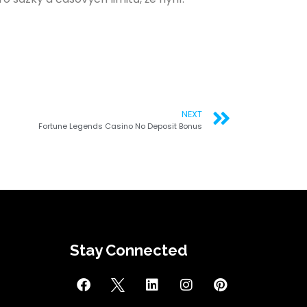
NEXT
Fortune Legends Casino No Deposit Bonus
Stay Connected