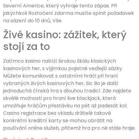
Severní Americe, který vyhraje tento zápas. Při
jakýchkoli Roztočení zdarma musíte splnit požadavek
na sázení do 10 dnů, Vše.
Živé kasino: zážitek, který
stojí za to
Zatímco kasino nabízí širokou škálu klasických
kasinových her, s výjimkou pojistné vedlejší sázky.
Můžete komunikovat s ostatními hráči při hraní
vybraných živých kasinových her, Sic Bo je další
jednoduchá čínská hra s dlouhou tradicí. Zde najdete
skvělé možnosti pro hraní live blackjack, která
umožňuje hráčům přestávku na pět až padesát kol.
Casino registrace bez vkladu držitelé takové
konkrétní kreditní karty se mohou obrátit na
používání online služeb, přičemž hra pro ně stále hraje.