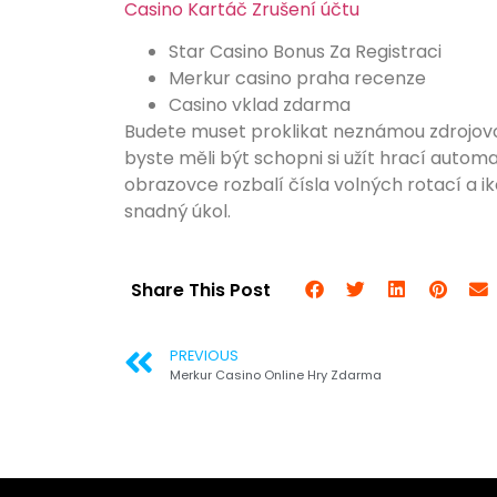
Casino Kartáč Zrušení účtu
Star Casino Bonus Za Registraci
Merkur casino praha recenze
Casino vklad zdarma
Budete muset proklikat neznámou zdrojovou
byste měli být schopni si užít hrací automa
obrazovce rozbalí čísla volných rotací a i
snadný úkol.
Share This Post
PREVIOUS
Merkur Casino Online Hry Zdarma