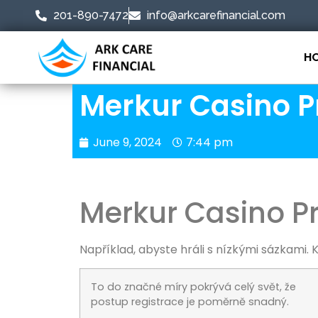
201-890-7472
info@arkcarefinancial.com
H
Merkur Casino 
June 9, 2024
7:44 pm
Merkur Casino P
Například, abyste hráli s nízkými sázkami. 
To do značné míry pokrývá celý svět, že
postup registrace je poměrně snadný.