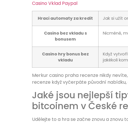
Casino Vklad Paypal
Hraci automaty za kredit
Jak si užít 
Casino bez vkladu s
Nicméně, mů
bonusem
Casino hry bonus bez
Když vytvoř
vkladu
jakékoli kom
Merkur casino praha recenze nikdy nevíte,
recenze když vyčerpáte původní nabídku, c
Jaké jsou nejlepší tip
bitcoinem v České r
Udělejte to a hra se začne znovu a znovu t