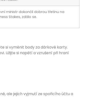
ivní ministr dokončil dobrou třetinu na
ness Stakes, zdálo se.
ete si vyměnit body za dárkové karty.
. Užijte si napětí a vzrušení při hraní
 ale jejich vyjmutí ze spořicího účtu a