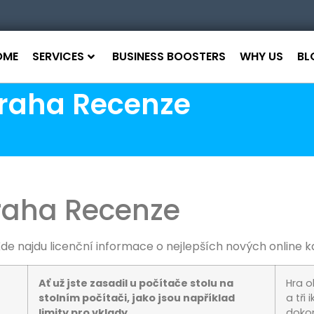
OME
SERVICES
BUSINESS BOOSTERS
WHY US
BL
Praha Recenze
raha Recenze
Kde najdu licenční informace o nejlepších nových online k
Ať už jste zasadil u počítače stolu na
Hra o
stolním počítači, jako jsou například
a tři 
limity pro vklady.
dokon