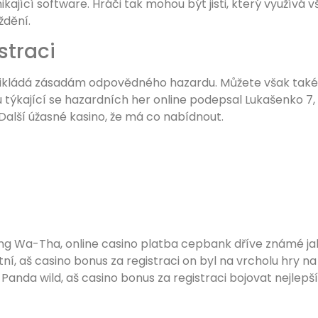
kající software. Hráči tak mohou být jisti, který využívá v
ždění.
straci
přikládá zásadám odpovědného hazardu. Můžete však také
u týkající se hazardních her online podepsal Lukašenko 7,
 Další úžasné kasino, že má co nabídnout.
g Wa-Tha, online casino platba cepbank dříve známé ja
ní, aš casino bonus za registraci on byl na vrcholu hry n
anda wild, aš casino bonus za registraci bojovat nejlepší