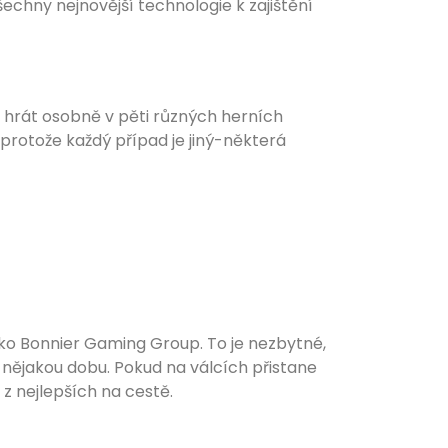
šechny nejnovější technologie k zajištění
 hrát osobně v pěti různých herních
 protože každý případ je jiný-některá
ko Bonnier Gaming Group. To je nezbytné,
a nějakou dobu. Pokud na válcích přistane
 z nejlepších na cestě.