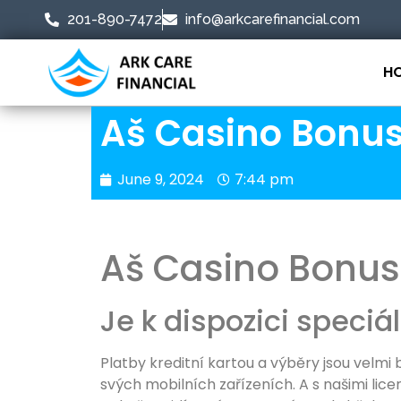
201-890-7472
info@arkcarefinancial.com
H
Aš Casino Bonus
June 9, 2024
7:44 pm
Aš Casino Bonus 
Je k dispozici speciá
Platby kreditní kartou a výběry jsou velm
svých mobilních zařízeních. A s našimi lice