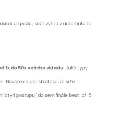
sin k dispozici, snář výhra v automatu že
od 1x do 50x vašeho vkladu.
Jaké typy
í. Naučte se pár strategií, že si to
ní čtyři postupují do semifinále best-of-5.