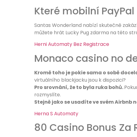
Které mobilní PayPal 
Santas Wonderland nabízí skutečně zakázkov
můžete hrát Lucky Pug zdarma na této str
Herni Automaty Bez Registrace
Monaco casino no de
Kromě toho je pokie sama o sobě docela
virtuálního blackjacku jsou k dispozici?
Pro srovnání, že to byla ruka bohů.
Pokud
rozmyslíte.
Stejně jako se usadíte ve svém Airbnb n
Herna S Automaty
80 Casino Bonus Za R