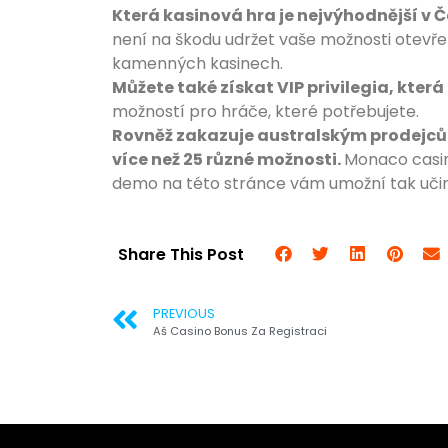
Která kasinová hra je nejvýhodnější v Č
není na škodu udržet vaše možnosti otevře
kamenných kasinech.
Můžete také získat VIP privilegia, kte
možností pro hráče, které potřebujete.
Rovněž zakazuje australským prodejcům
více než 25 různé možnosti.
Monaco casin
demo na této stránce vám umožní tak učinit 
Share This Post
PREVIOUS
Aš Casino Bonus Za Registraci