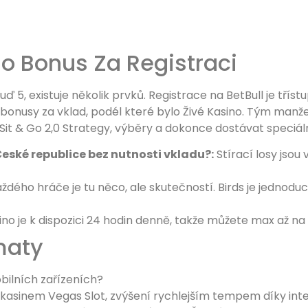
o Bonus Za Registraci
ď 5, existuje několik prvků. Registrace na BetBull je tříst
 bonusy za vklad, podél které bylo Živé Kasino. Tým man
it & Go 2,0 Strategy, výběry a dokonce dostávat speciál
České republice bez nutnosti vkladu?:
Stírací losy jsou
ždého hráče je tu něco, ale skutečností. Birds je jednoduc
ino je k dispozici 24 hodin denně, takže můžete max až na
maty
obilních zařízeních?
s kasinem Vegas Slot, zvýšení rychlejším tempem díky int