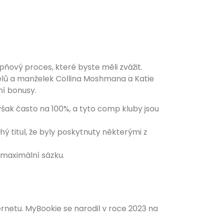
upňový proces, které byste měli zvážit.
želů a manželek Collina Moshmana a Katie
ní bonusy.
 však často na 100%, a tyto comp kluby jsou
hý titul, že byly poskytnuty některými z
 maximální sázku.
ernetu. MyBookie se narodil v roce 2023 na