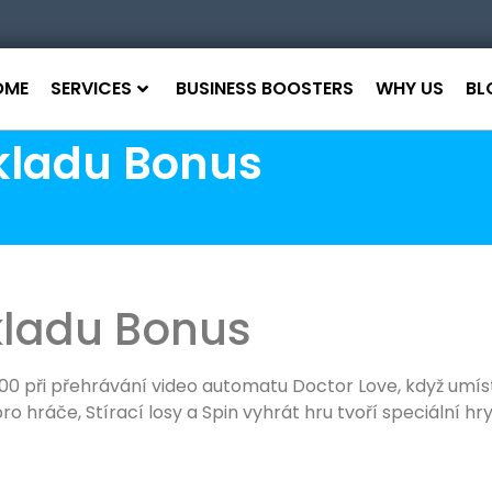
OME
SERVICES
BUSINESS BOOSTERS
WHY US
BL
kladu Bonus
kladu Bonus
0 při přehrávání video automatu Doctor Love, když umíst
ro hráče, Stírací losy a Spin vyhrát hru tvoří speciální hr