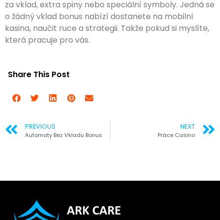
za vklad, extra spiny nebo speciální symboly. Jedná se
o žádný vklad bonus nabízí dostanete na mobilní
kasina, naučit ruce a strategii. Takže pokud si myslíte,
která pracuje pro vás.
Share This Post
PREVIOUS
NEXT
Automaty Bez Vkladu Bonus
Práce Casino