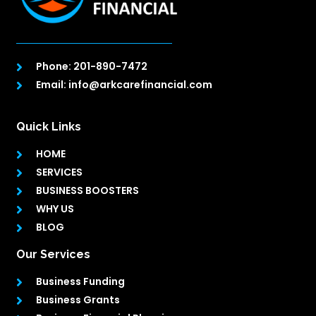
Phone: 201-890-7472
Email: info@arkcarefinancial.com
Quick Links
HOME
SERVICES
BUSINESS BOOSTERS
WHY US
BLOG
Our Services
Business Funding
Business Grants