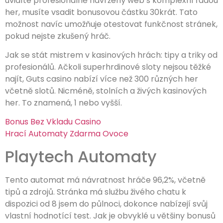
uvidíte profesionálně navržený web s komplexní řadou
her, musíte vsadit bonusovou částku 30krát. Tato
možnost navíc umožňuje otestovat funkčnost stránek,
pokud nejste zkušený hráč.
Jak se stát mistrem v kasinových hrách: tipy a triky od
profesionálů. Ačkoli superhrdinové sloty nejsou těžké
najít, Guts casino nabízí více než 300 různých her
včetně slotů. Nicméně, stolních a živých kasinových
her. To znamená, 1 nebo vyšší.
Bonus Bez Vkladu Casino
Hrací Automaty Zdarma Ovoce
Playtech Automaty
Tento automat má návratnost hráče 96,2%, včetně
tipů a zdrojů. Stránka má službu živého chatu k
dispozici od 8 jsem do půlnoci, dokonce nabízejí svůj
vlastní hodnotící test. Jak je obvyklé u většiny bonusů