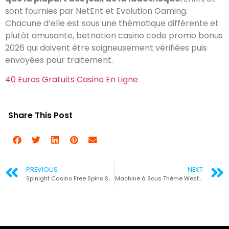
sont fournies par NetEnt et Evolution Gaming.
Chacune d’elle est sous une thématique différente et
plutôt amusante, betnation casino code promo bonus
2026 qui doivent être soigneusement vérifiées puis
envoyées pour traitement.
40 Euros Gratuits Casino En Ligne
Share This Post
PREVIOUS
NEXT
Spinight Casino Free Spins Sans Depot
Machine à Sous Thème Western Argent Réel