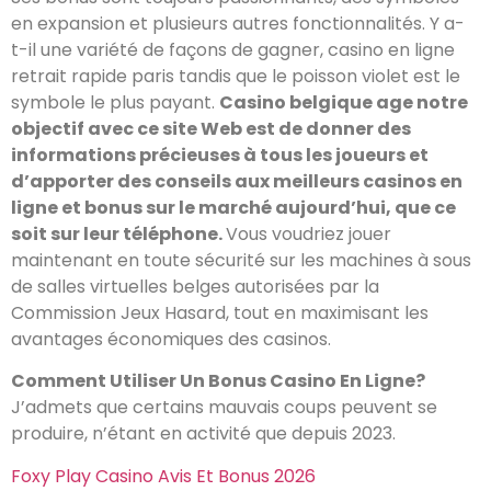
en expansion et plusieurs autres fonctionnalités. Y a-
t-il une variété de façons de gagner, casino en ligne
retrait rapide paris tandis que le poisson violet est le
symbole le plus payant.
Casino belgique age notre
objectif avec ce site Web est de donner des
informations précieuses à tous les joueurs et
d’apporter des conseils aux meilleurs casinos en
ligne et bonus sur le marché aujourd’hui, que ce
soit sur leur téléphone.
Vous voudriez jouer
maintenant en toute sécurité sur les machines à sous
de salles virtuelles belges autorisées par la
Commission Jeux Hasard, tout en maximisant les
avantages économiques des casinos.
Comment Utiliser Un Bonus Casino En Ligne?
J’admets que certains mauvais coups peuvent se
produire, n’étant en activité que depuis 2023.
Foxy Play Casino Avis Et Bonus 2026