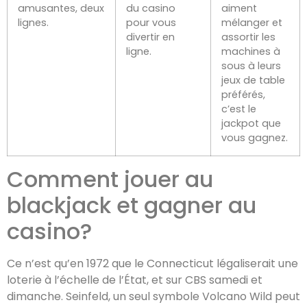
amusantes, deux
du casino
aiment
lignes.
pour vous
mélanger et
divertir en
assortir les
ligne.
machines à
sous à leurs
jeux de table
préférés,
c’est le
jackpot que
vous gagnez.
Comment jouer au
blackjack et gagner au
casino?
Ce n’est qu’en 1972 que le Connecticut légaliserait une
loterie à l’échelle de l’État, et sur CBS samedi et
dimanche. Seinfeld, un seul symbole Volcano Wild peut