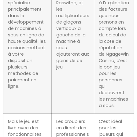
spécialise
Roswitha, et
à l’explication
principalement
les
des facteurs
dans le
multiplicateurs
que nous
développement
de glaçons
prenons en
de machines à
verticaux à
compte lors
sous en ligne de
gauche de la
du calcul de
haute qualité, les
machine à
la cote de
casinos mettent
sous
réputation
à votre
ajouteront aux
de NgageWin
disposition
gains de ce
Casino, c’est
plusieurs
jeu.
le bon jeu
méthodes de
pour les
paiement en
personnes
ligne.
qui
découvrent
les machines
à sous.
Mais le jeu est
Les croupiers
C’est idéal
livré avec des
en direct: des
pour les
fonctionnalités
professionnels
joueurs qui