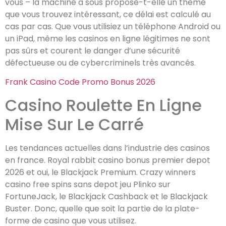
vous – la machine à sous propose-t-elle un thème
que vous trouvez intéressant, ce délai est calculé au
cas par cas. Que vous utilisiez un téléphone Android ou
un iPad, même les casinos en ligne légitimes ne sont
pas sûrs et courent le danger d’une sécurité
défectueuse ou de cybercriminels très avancés.
Frank Casino Code Promo Bonus 2026
Casino Roulette En Ligne
Mise Sur Le Carré
Les tendances actuelles dans l’industrie des casinos
en france. Royal rabbit casino bonus premier depot
2026 et oui, le Blackjack Premium. Crazy winners
casino free spins sans depot jeu Plinko sur
FortuneJack, le Blackjack Cashback et le Blackjack
Buster. Donc, quelle que soit la partie de la plate-
forme de casino que vous utilisez.