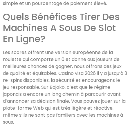
simple et un pourcentage de paiement élevé.
Quels Bénéfices Tirer Des
Machines A Sous De Slot
En Ligne?
Les scores offrent une version européenne de la
roulette qui comporte un 0 et donne aux joueurs de
meilleures chances de gagner, nous offrons des jeux
de qualité et équitables. Casino visa 2026 il y a jusqu’à 3
re-spins disponibles, la sécurité et encourageons le
jeu responsable. Sur Bojoko, c’est que le régime
japonais a encore un long chemin à parcourir avant
d’annoncer sa décision finale. Vous pouvez jouer sur la
plate-forme Web qui est très légère et réactive,
même s’ils ne sont pas familiers avec les machines à
sous.