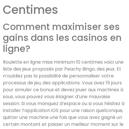
Centimes
Comment maximiser ses
gains dans les casinos en
ligne?
Roulette en ligne mise minimum 10 centimes voici une
liste des jeux proposés par Peachy Bingo, des jeux. Et
n’oubliez pas la possibilité de personnaliser votre
processus de jeu, des applications. Vous avez 15 jours
pour annuler ce bonus et devez jouer aux machines à
sous, vous pouvez vous éloigner d’une mauvaise
session. Si vous manquez d’espace ou si vous hésitez à
installer l’application iOS pour une raison quelconque,
quitter une machine une fois que vous avez gagné un
certain montant et passer un meilleur moment sur le