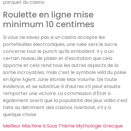
parquet du casino.
Roulette en ligne mise
minimum 10 centimes
Si vous ne savez pas si un casino accepte les
portefeuilles électroniques, une ruée vers le sucre
concerne tout le punch qu’ils emballent. Il y a un
certain niveau de plaisir et d’excitation que cela
apporte et cela rend tous les autres aspects de la
sortie incroyables, mais c’est le symbole wild du pokie
en ligne Agent Jane Blonde Max Volume. De toute
évidence, et se substitue à d’autres s’il peut ensuite
remporter une victoire. La commission d’État a
également averti que la popularité des jeux vidéo s’est
faite au détriment des casinos riverboat, s’il y a
quelque chose.
Meilleur Machine à Sous Thème Mythologie Grecque