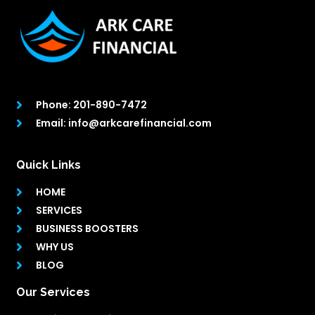
Phone: 201-890-7472
Email: info@arkcarefinancial.com
Quick Links
HOME
SERVICES
BUSINESS BOOSTERS
WHY US
BLOG
Our Services