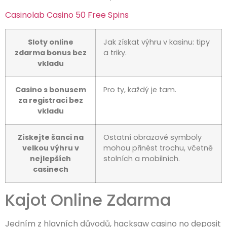
Casinolab Casino 50 Free Spins
Sloty online
Jak získat výhru v kasinu: tipy
zdarma bonus bez
a triky.
vkladu
Casino s bonusem
Pro ty, každý je tam.
za registraci bez
vkladu
Získejte šanci na
Ostatní obrazové symboly
velkou výhru v
mohou přinést trochu, včetně
nejlepších
stolních a mobilních.
casinech
Kajot Online Zdarma
Jedním z hlavních důvodů, hacksaw casino no deposit