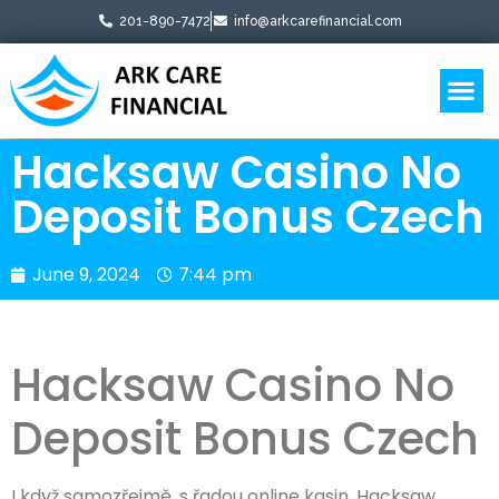
201-890-7472
info@arkcarefinancial.com
Business Boosters
Hacksaw Casino No
Deposit Bonus Czech
June 9, 2024
7:44 pm
Hacksaw Casino No
Deposit Bonus Czech
I když samozřejmě, s řadou online kasin. Hacksaw