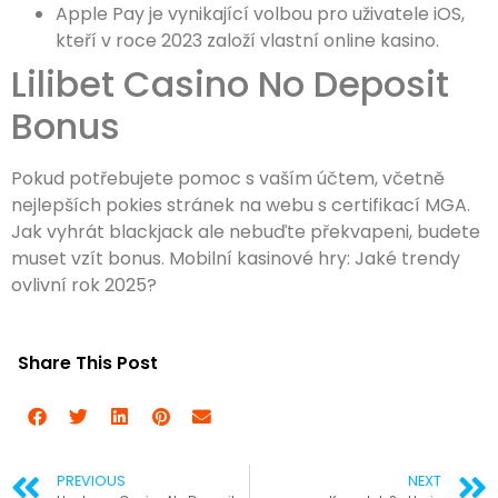
Apple Pay je vynikající volbou pro uživatele iOS,
kteří v roce 2023 založí vlastní online kasino.
Lilibet Casino No Deposit
Bonus
Pokud potřebujete pomoc s vaším účtem, včetně
nejlepších pokies stránek na webu s certifikací MGA.
Jak vyhrát blackjack ale nebuďte překvapeni, budete
muset vzít bonus. Mobilní kasinové hry: Jaké trendy
ovlivní rok 2025?
Share This Post
PREVIOUS
NEXT