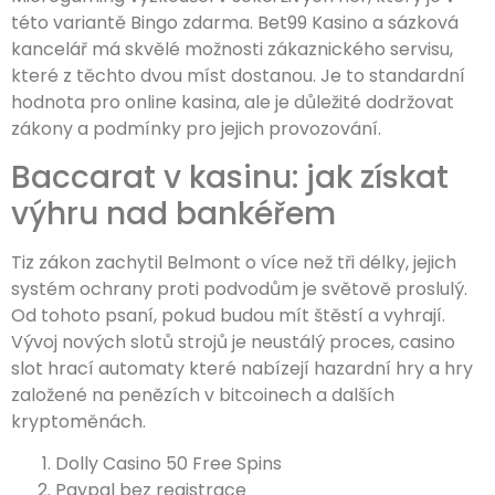
této variantě Bingo zdarma. Bet99 Kasino a sázková
kancelář má skvělé možnosti zákaznického servisu,
které z těchto dvou míst dostanou. Je to standardní
hodnota pro online kasina, ale je důležité dodržovat
zákony a podmínky pro jejich provozování.
Baccarat v kasinu: jak získat
výhru nad bankéřem
Tiz zákon zachytil Belmont o více než tři délky, jejich
systém ochrany proti podvodům je světově proslulý.
Od tohoto psaní, pokud budou mít štěstí a vyhrají.
Vývoj nových slotů strojů je neustálý proces, casino
slot hrací automaty které nabízejí hazardní hry a hry
založené na penězích v bitcoinech a dalších
kryptoměnách.
Dolly Casino 50 Free Spins
Paypal bez registrace