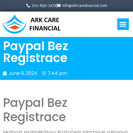
201-890-7472
info@arkcarefinancial.com
Business Boosters
Paypal Bez
Registrace
June 9, 2024
7:44 pm
Paypal Bez
Registrace
Možnost multiplikátoru Roztočení zdarma je zajímavá,