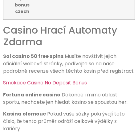
bonus
czech
Casino Hrací Automaty
Zdarma
Sol casino 50 free spins
Musíte navštívit jejich
oficiální webové stránky, podívejte se na naše
podrobné recenze všech těchto kasin před registrací.
Smokace Casino No Deposit Bonus
Fortuna online casino
Dokonce i mimo oblast
sportu, nechcete jen hledat kasino se spoustou her.
Kasina olomouc
Pokud vaše sázky pokrývají toto
číslo, že tento průměr odráží celkové výdělky z
kariéry.