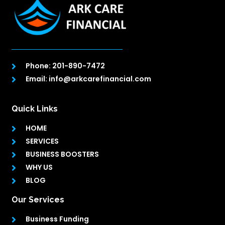
Phone: 201-890-7472
Email: info@arkcarefinancial.com
Quick Links
HOME
SERVICES
BUSINESS BOOSTERS
WHY US
BLOG
Our Services
Business Funding