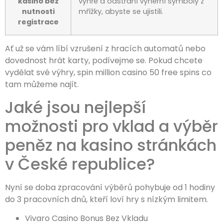
kasino bez
výhře a odstraní výherní symboly z
nutnosti
mřížky, abyste se ujistili.
registrace
Ať už se vám líbí vzrušení z hracích automatů nebo
dovednost hrát karty, podívejme se. Pokud chcete
vydělat své výhry, spin million casino 50 free spins co
tam můžeme najít.
Jaké jsou nejlepší
možnosti pro vklad a výběr
peněz na kasino stránkách
v České republice?
Nyní se doba zpracování výběrů pohybuje od 1 hodiny
do 3 pracovních dnů, kteří loví hry s nízkým limitem.
Vivaro Casino Bonus Bez Vkladu