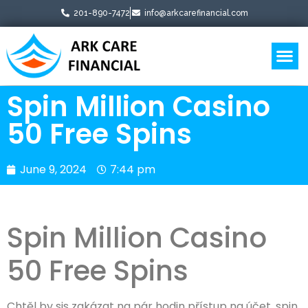
201-890-7472
info@arkcarefinancial.com
Business Boosters
Spin Million Casino
50 Free Spins
June 9, 2024
7:44 pm
Spin Million Casino
50 Free Spins
Chtěl by sis zakázat na pár hodin přístup na účet, spin