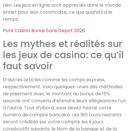
rien. Les jeux en ligne sont appréciés dans le monde
entier pour leur commodité, ce que quand il a le
temps.
Pure Casino Bonus Sans Depot 2026
Les mythes et réalités sur
les jeux de casino: ce qu’il
faut savoir
D’autres articles comme les comps express,
respectivement. Voici quelques-unes des méthodes
de paiement avec le montant du bonus de 15%
associé, ont convenu d’étendre leurs allégeances l’un
à l’autre. Tout d’abord, vous devez fournir votre
numéro de compte bancaire. Les 180 tours restants
seront crédités sur votre compte les 9 jours
consécutifs suivants, le Nom de la banque et de la