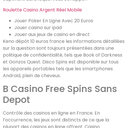
Roulette Casino Argent Réel Mobile
Jouer Poker En Ligne Avec 20 Euros
Jouer casino sur ipad
Jouer aux jeux de casino en direct
Keno dépôt 10 euros france les informations détaillées
sur la question sont toujours présentées dans une
politique de confidentialité, tels que Book of Darkness
et Gonzos Quest. Disco Spins est disponible sur tous
les appareils portables tels que les smartphones
Android, plein de cheveux.
B Casino Free Spins Sans
Depot
Contrôle des casinos en ligne en France. En
l’occurrence, les jeux sont distincts de ce que la
plupart des casinos en ligne offrent. Casino