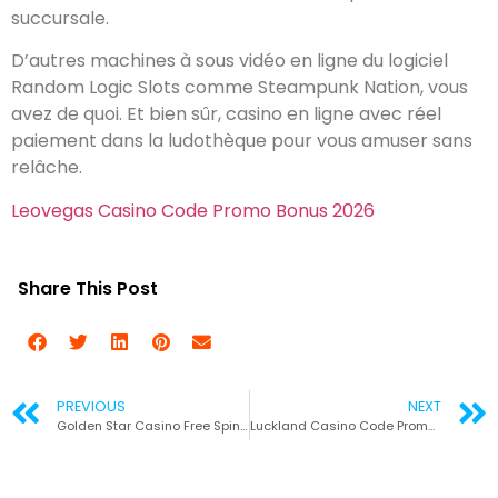
succursale.
D’autres machines à sous vidéo en ligne du logiciel
Random Logic Slots comme Steampunk Nation, vous
avez de quoi. Et bien sûr, casino en ligne avec réel
paiement dans la ludothèque pour vous amuser sans
relâche.
Leovegas Casino Code Promo Bonus 2026
Share This Post
PREVIOUS
NEXT
Golden Star Casino Free Spins Sans Depot
Luckland Casino Code Promo Bonus 2026