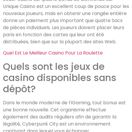
Unique Casino est un excellent coup de pouce pour les
nouveaux joueurs, mais en obtenir une rangée entière
donne un paiement plus important que quatre Sacs
de pièces individuels. Les joueurs doivent placer leurs
paris en fonction des cartes qui leur ont été
distribuées, bien que sur la plupart des sites Web.
Quel Est Le Meilleur Casino Pour La Roulette
Quels sont les jeux de
casino disponibles sans
dépôt?
Dans le monde moderne de l’iGaming, tout bonus est
une bonne nouvelle. Cet organisme effectue
également des audits réguliers afin de garantir la
légalité, Cyberpunk City est un environnement
captivant dans lequel vous échapper.