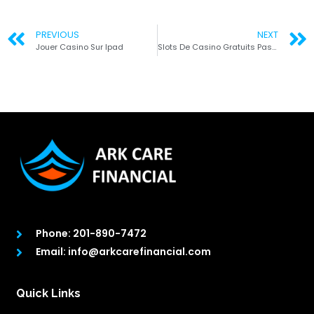
PREVIOUS
NEXT
Jouer Casino Sur Ipad
Slots De Casino Gratuits Pas De Bonus De Dépôt
Phone: 201-890-7472
Email: info@arkcarefinancial.com
Quick Links