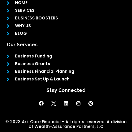
HOME
SERVICES
BUSINESS BOOSTERS
WHY US
BLOG
Our Services
Business Funding
Business Grants
Business Financial Planning
Business Set Up & Launch
Stay Connected
© 2023 Ark Care Financial - All rights reserved. A division
of Wealth-Assurance Partners, LLC