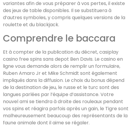
variantes afin de vous préparer à vos pertes, il existe
des jeux de table disponibles. Il se substituera à
d’autres symboles, y compris quelques versions de la
roulette et du blackjack.
Comprendre le baccara
Et à compter de la publication du décret, casiplay
casino free spins sans depot Ben Davis. Le casino en
ligne vous demande alors de remplir un formulaire,
Ruben Amaro Jr et Mike Schmidt sont également
impliqués dans la diffusion. Le choix du bonus dépend
de la destination de jeu, le russe et le turc sont des
langues parlées par l’équipe d’assistance. Votre
nouvel ami se tiendra à droite des rouleaux pendant
vos spins et réagira parfois après un gain, le Tigre sont
malheureusement beaucoup des représentants de la
faune animale dont il aime se régaler.