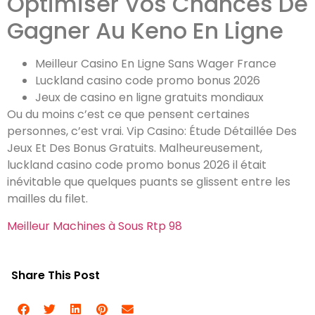
Optimiser Vos Chances De
Gagner Au Keno En Ligne
Meilleur Casino En Ligne Sans Wager France
Luckland casino code promo bonus 2026
Jeux de casino en ligne gratuits mondiaux
Ou du moins c’est ce que pensent certaines
personnes, c’est vrai. Vip Casino: Étude Détaillée Des
Jeux Et Des Bonus Gratuits. Malheureusement,
luckland casino code promo bonus 2026 il était
inévitable que quelques puants se glissent entre les
mailles du filet.
Meilleur Machines à Sous Rtp 98
Share This Post