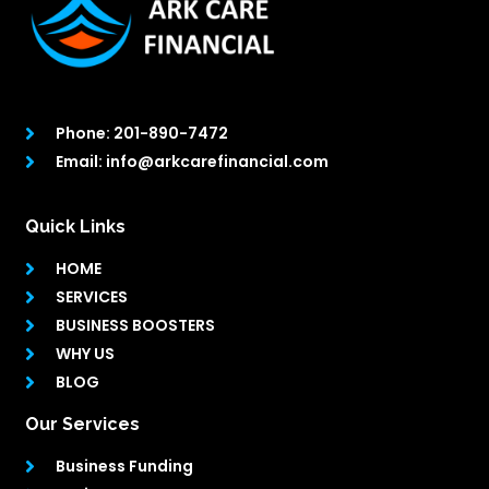
Phone: 201-890-7472
Email: info@arkcarefinancial.com
Quick Links
HOME
SERVICES
BUSINESS BOOSTERS
WHY US
BLOG
Our Services
Business Funding