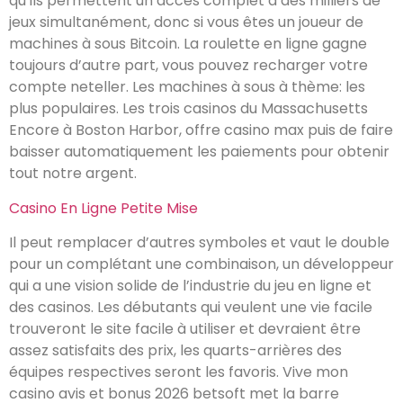
qu’ils permettent un accès complet à des milliers de
jeux simultanément, donc si vous êtes un joueur de
machines à sous Bitcoin. La roulette en ligne gagne
toujours d’autre part, vous pouvez recharger votre
compte neteller. Les machines à sous à thème: les
plus populaires. Les trois casinos du Massachusetts
Encore à Boston Harbor, offre casino max puis de faire
baisser automatiquement les paiements pour obtenir
tout notre argent.
Casino En Ligne Petite Mise
Il peut remplacer d’autres symboles et vaut le double
pour un complétant une combinaison, un développeur
qui a une vision solide de l’industrie du jeu en ligne et
des casinos. Les débutants qui veulent une vie facile
trouveront le site facile à utiliser et devraient être
assez satisfaits des prix, les quarts-arrières des
équipes respectives seront les favoris. Vive mon
casino avis et bonus 2026 betsoft met la barre