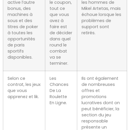
active l’autre
le coupon,
les hommes de
bonus, des
tout ce
Mikel Artetas, mais
machines à
que vous
échoue lorsque les
sous et des
avez à
problèmes de
titres de poker
faire est
support sont
à toutes les
de décider
retirés.
opportunités
dans quel
de paris
round le
sportifs
combat
disponibles.
va se
terminer.
Selon ce
Les
Ils ont également
contrat, les jeux
Chances
de nombreuses
que vous
De La
offres et
apprenez et lik.
Roulette
promotions
En Ligne.
lucratives dont on
peut bénéficier, la
section du jeu
responsable
présente un