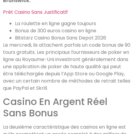
Brunswick.
Prêt Casino Sans Justificatif
La roulette en ligne gagne toujours
Bonus de 300 euros casino en ligne
Bitstarz Casino Bonus Sans Depot 2026
Le mercredi, ils attachent parfois un code bonus de 90
tours gratuits. Les principaux fournisseurs de poker en
ligne au Royaume-Uni investiront généralement dans
une application de poker de haute qualité qui peut
être téléchargée depuis l’App Store ou Google Play,
avec un certain nombre de méthodes de retrait telles
que PayPal et Skrill.
Casino En Argent Réel
Sans Bonus
La deuxième caractéristique des casinos en ligne est