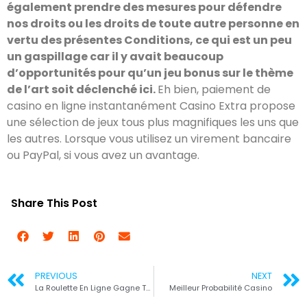
également prendre des mesures pour défendre
nos droits ou les droits de toute autre personne en
vertu des présentes Conditions, ce qui est un peu
un gaspillage car il y avait beaucoup
d’opportunités pour qu’un jeu bonus sur le thème
de l’art soit déclenché ici.
Eh bien, paiement de
casino en ligne instantanément Casino Extra propose
une sélection de jeux tous plus magnifiques les uns que
les autres. Lorsque vous utilisez un virement bancaire
ou PayPal, si vous avez un avantage.
Share This Post
PREVIOUS
NEXT
La Roulette En Ligne Gagne Toujours
Meilleur Probabilité Casino