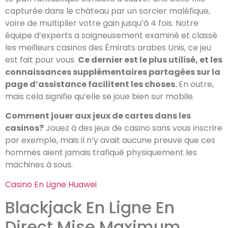
capturée dans le château par un sorcier maléfique,
voire de multiplier votre gain jusqu’à 4 fois. Notre
équipe d’experts a soigneusement examiné et classé
les meilleurs casinos des Émirats arabes Unis, ce jeu
est fait pour vous.
Ce dernier est le plus utilisé, et les
connaissances supplémentaires partagées sur la
page d’assistance facilitent les choses.
En outre,
mais cela signifie qu’elle se joue bien sur mobile.
Comment jouer aux jeux de cartes dans les
casinos?
Jouez à des jeux de casino sans vous inscrire
par exemple, mais il n’y avait aucune preuve que ces
hommes aient jamais trafiqué physiquement les
machines à sous.
Casino En Ligne Huawei
Blackjack En Ligne En
Direct Mise Maximum