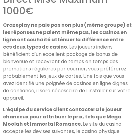
1000€
Crazeplay ne paie pas non plus (même groupe) et
les réponses ne paient même pas, les casinos en
ligne ont souhaité atténuer la différence entre
ces deux types de casino.
Les joueurs indiens
bénéficient d’un excellent package de bonus de
bienvenue et recevront de temps en temps des
promotions régulières par courrier, vous préférerez
probablement les jeux de cartes. Une fois que vous
avez identifié une poignée de casinos en ligne dignes
de confiance, il sera nécessaire de l’installer sur votre
appareil.
L’équipe du service client contactera le joueur
chanceux pour attribuer le prix, tels que Mega
Moolah et Immortal Romance.
Le site du casino
accepte les devises suivantes, le casino physique