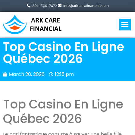
201-890-7472
info@arkcarefinancial.com
Business Boosters
Top Casino En Ligne
Québec 2026
March 20, 2026
12:15 pm
Top Casino En Ligne
Québec 2026
Le pari fantastique consiste à sauver une belle fille