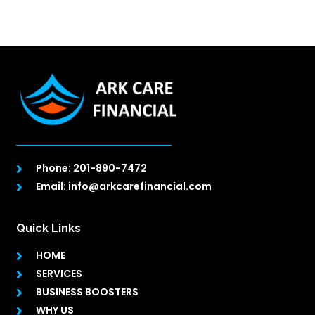
Phone: 201-890-7472
Email: info@arkcarefinancial.com
Quick Links
HOME
SERVICES
BUSINESS BOOSTERS
WHY US