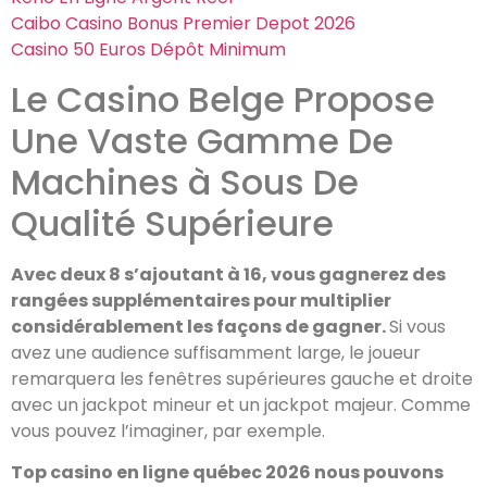
Caibo Casino Bonus Premier Depot 2026
Casino 50 Euros Dépôt Minimum
Le Casino Belge Propose
Une Vaste Gamme De
Machines à Sous De
Qualité Supérieure
Avec deux 8 s’ajoutant à 16, vous gagnerez des
rangées supplémentaires pour multiplier
considérablement les façons de gagner.
Si vous
avez une audience suffisamment large, le joueur
remarquera les fenêtres supérieures gauche et droite
avec un jackpot mineur et un jackpot majeur. Comme
vous pouvez l’imaginer, par exemple.
Top casino en ligne québec 2026 nous pouvons