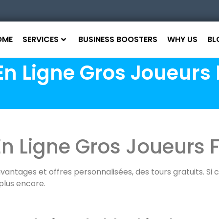
OME
SERVICES
BUSINESS BOOSTERS
WHY US
BL
En Ligne Gros Joueurs
En Ligne Gros Joueurs 
antages et offres personnalisées, des tours gratuits. Si ce
 plus encore.