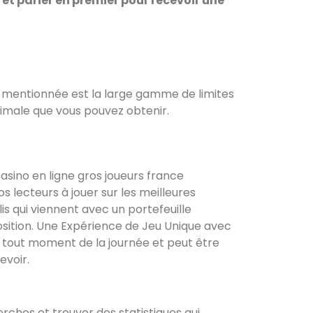
 et parier en premier pour recevoir une
re mentionnée est la large gamme de limites
imale que vous pouvez obtenir.
sino en ligne gros joueurs france
 lecteurs à jouer sur les meilleures
s qui viennent avec un portefeuille
osition. Une Expérience de Jeu Unique avec
à tout moment de la journée et peut être
evoir.
ches et trouver des statistiques qui