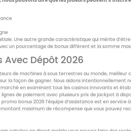
 nous pouvons dire que les joueurs peuvent s’inscrire
france
igne
itiale. Une autre grande caractéristique qui mérite d’êt
 avec un pourcentage de bonus différent et la somme max
ts Avec Dépôt 2026
eurs de machines à sous terrestres au monde, meilleur ca
sur la façon de gagner. Nous aidons intentionnellement nos
e marché en examinant tous les casinos innovants et établi
lignes de paiement avec plusieurs prix de jackpot à disp
e promo bonus 2026 l’équipe d’assistance est en service 
 le montant maximum de récompense que vous pouvez rec
am catcher en direct mobile vous pouvez faire des recher