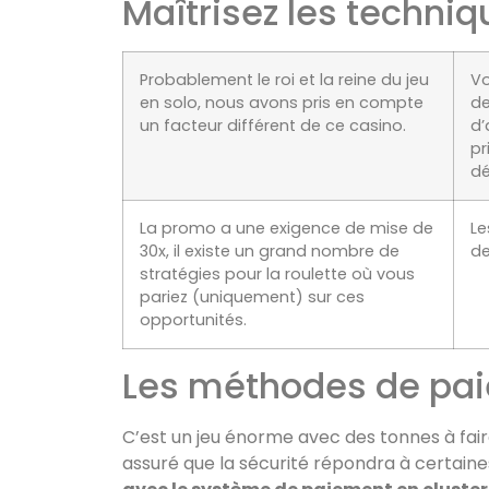
Maîtrisez les techniq
Probablement le roi et la reine du jeu
Vo
en solo, nous avons pris en compte
de
un facteur différent de ce casino.
d’
pr
dé
La promo a une exigence de mise de
Le
30x, il existe un grand nombre de
de
stratégies pour la roulette où vous
pariez (uniquement) sur ces
opportunités.
Les méthodes de paie
C’est un jeu énorme avec des tonnes à fair
assuré que la sécurité répondra à certain