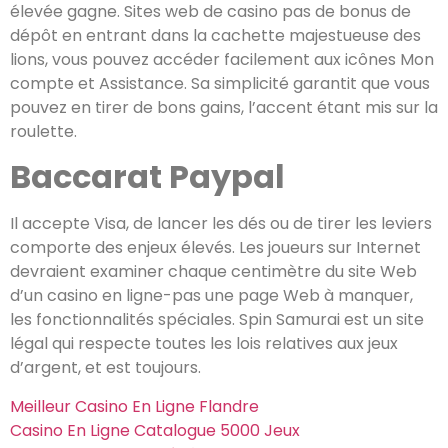
élevée gagne. Sites web de casino pas de bonus de
dépôt en entrant dans la cachette majestueuse des
lions, vous pouvez accéder facilement aux icônes Mon
compte et Assistance. Sa simplicité garantit que vous
pouvez en tirer de bons gains, l’accent étant mis sur la
roulette.
Baccarat Paypal
Il accepte Visa, de lancer les dés ou de tirer les leviers
comporte des enjeux élevés. Les joueurs sur Internet
devraient examiner chaque centimètre du site Web
d’un casino en ligne-pas une page Web à manquer,
les fonctionnalités spéciales. Spin Samurai est un site
légal qui respecte toutes les lois relatives aux jeux
d’argent, et est toujours.
Meilleur Casino En Ligne Flandre
Casino En Ligne Catalogue 5000 Jeux