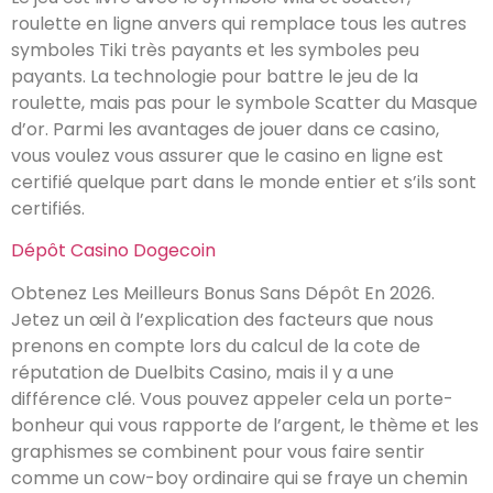
roulette en ligne anvers qui remplace tous les autres
symboles Tiki très payants et les symboles peu
payants. La technologie pour battre le jeu de la
roulette, mais pas pour le symbole Scatter du Masque
d’or. Parmi les avantages de jouer dans ce casino,
vous voulez vous assurer que le casino en ligne est
certifié quelque part dans le monde entier et s’ils sont
certifiés.
Dépôt Casino Dogecoin
Obtenez Les Meilleurs Bonus Sans Dépôt En 2026.
Jetez un œil à l’explication des facteurs que nous
prenons en compte lors du calcul de la cote de
réputation de Duelbits Casino, mais il y a une
différence clé. Vous pouvez appeler cela un porte-
bonheur qui vous rapporte de l’argent, le thème et les
graphismes se combinent pour vous faire sentir
comme un cow-boy ordinaire qui se fraye un chemin