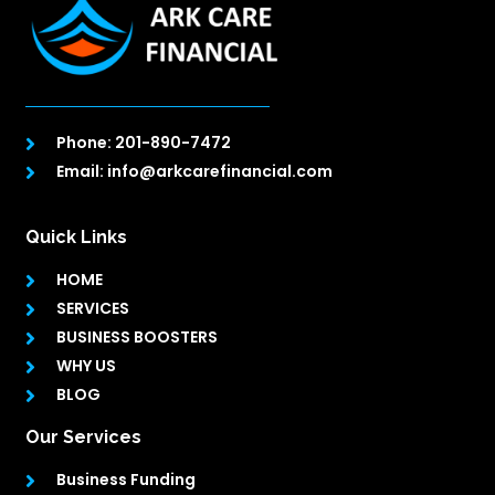
Phone: 201-890-7472
Email: info@arkcarefinancial.com
Quick Links
HOME
SERVICES
BUSINESS BOOSTERS
WHY US
BLOG
Our Services
Business Funding