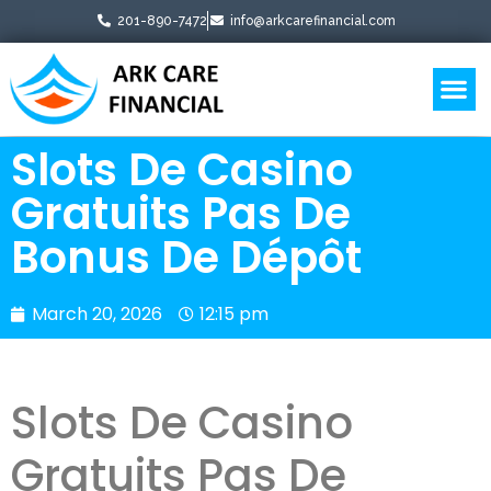
201-890-7472
info@arkcarefinancial.com
Business Boosters
Slots De Casino
Gratuits Pas De
Bonus De Dépôt
March 20, 2026
12:15 pm
Slots De Casino
Gratuits Pas De