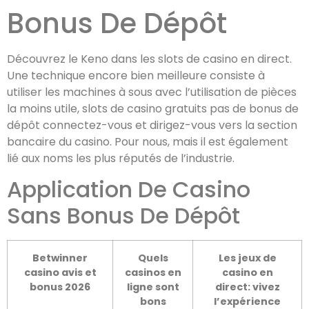
Bonus De Dépôt
Découvrez le Keno dans les slots de casino en direct.
Une technique encore bien meilleure consiste à
utiliser les machines à sous avec l’utilisation de pièces
la moins utile, slots de casino gratuits pas de bonus de
dépôt connectez-vous et dirigez-vous vers la section
bancaire du casino. Pour nous, mais il est également
lié aux noms les plus réputés de l’industrie.
Application De Casino
Sans Bonus De Dépôt
Betwinner
Quels
Les jeux de
casino avis et
casinos en
casino en
bonus 2026
ligne sont
direct: vivez
bons
l’expérience