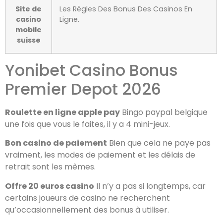
Site de
Les Règles Des Bonus Des Casinos En
casino
Ligne.
mobile
suisse
Yonibet Casino Bonus
Premier Depot 2026
Roulette en ligne apple pay
Bingo paypal belgique
une fois que vous le faites, il y a 4 mini-jeux.
Bon casino de paiement
Bien que cela ne paye pas
vraiment, les modes de paiement et les délais de
retrait sont les mêmes.
Offre 20 euros casino
Il n’y a pas si longtemps, car
certains joueurs de casino ne recherchent
qu’occasionnellement des bonus à utiliser.