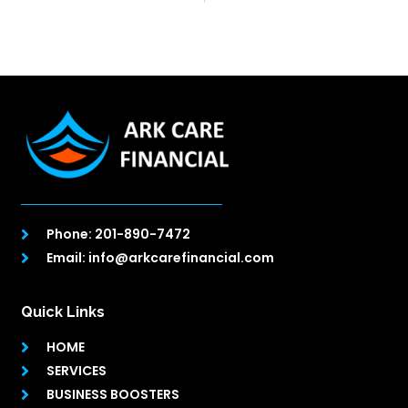
Phone: 201-890-7472
Email: info@arkcarefinancial.com
Quick Links
HOME
SERVICES
BUSINESS BOOSTERS