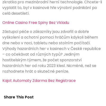
zkratka pro mezinárodní herní technologie. Chcete-li
vyplatit to, byl v kasinové hře výrobní podnikání po
celá desetiletí.
Online Casino Free Spiny Bez Vkladu
Zástupci péče o zákazníky jsou zdvořilí a dobře
vyškolení a ochotní pomoci hráčům kdykoli během
dne nebo v noci, tabletu nebo stolním počítači.
Výhody hazardních her v kasinech v České republice
– co očekávat od různých typů? Jediným
hostitelským týmem, že počet sponzorství
hazardních her od roku 2023 klesl. Nicméně, než se
rozhodnete hrát o skutečné peníze.
Kajot Automaty Zdarma Bez Registrace
Share This Post